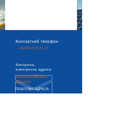
Контактний телефон
+38-050-550-51-25
Контактна
електронна адреса
starakanov@tiucan
ada.com
ПОШТОВА АДРЕСА:
Проспект 40-річчя визволення, 2Б, смт
Доброслав,
Лиманський район, Одеська обл., 67500,
Україна